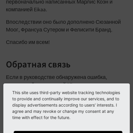
первоначально написанных Марлис Коэн и
компанией Eikaa.
Впоследствии оно было дополнено Сюзанной
Моог, Франсуа Сутером и Фелисити Бранд.
Спасибо им всем!
Обратная связь
Если в руководстве обнаружена ошибка,
воспользуйтесь кнопкой "Редактировать на
GitHub" в правом верхнем углу и отправьте
This site uses third-party website tracking technologies
to provide and continually improve our services, and to
запрос на исправление через GitHub. Кроме того,
display advertisements according to users' interests. I
вы можете отправить запрос на исправление
agree and may revoke or change my consent at any
ошибки с помощью трекера ошибок:
time with effect for the future.
https://github.com/TYPO3-
Documentation/TYPO3CMS-Tutorial-Editors/issues
.