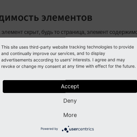
димость элементов
 элемент скрыт, будь то страница, элемент содержимо
ажаться на сайте. Однако его можно просмотреть во
This site uses third-party website tracking technologies to provide
е и в расширениях, которые следуют лучшим стандарт
and continually improve our services, and to display
advertisements according to users' interests. I agree and may
мостью, определяются на вкладке
/
в
с
Доступ
Access
revoke or change my consent at any time with effect for the future.
ты публикации
Accept
 указать период времени, в течение которого содерж
Deny
зно для сезонных объявлений или праздничных перио
ржимого с заданной
/
не буде
Датой публикации
Publish Date
More
есть
/
, то с этого момента он
Срок истечения
Expiration Date
Powered by