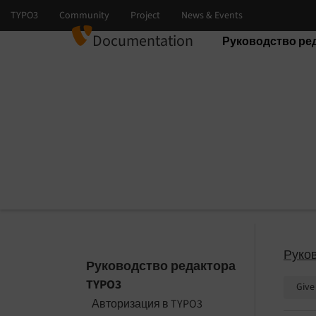
Documentation
Руководство ре
Select language
Select version
Руко
Руководство редактора
TYPO3
Give
Авторизация в TYPO3