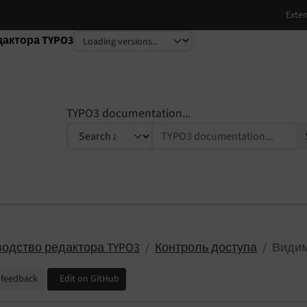
дактора TYPO3
TYPO3 documentation...
водство редактора TYPO3
Контроль доступа
Видим
 feedback
Edit on GitHub