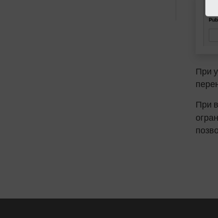
При у
пере
При 
огран
позво