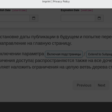
Imprint
|
Privacy Policy
становке даты публикации в будущем и попытке пере
направление на главную страницу.
включении параметра
/
Включая подстраницы
Extend to Subpa
ичения доступа) распространяются также на все доч
ляет наложить ограничения на целую ветвь дерева с
Previous
Next