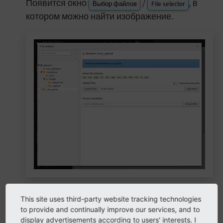
Появится окно
/
, в
Выбор файлов
File selector
котором можно найти изображение.
Пройдитесь по дереву файлов, выберите
This site uses third-party website tracking technologies
папку.
to provide and continually improve our services, and to
display advertisements according to users' interests. I