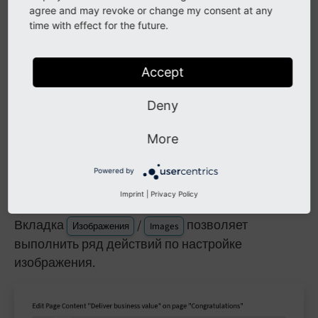
Установите флажок
/
Отображать миниатюры
agree and may revoke or change my consent at any
, чтобы отобразить
Display thumbnails
time with effect for the future.
предварительный просмотр каждого
изображения в папке.
Accept
Щелкните по названию изображения для его
выделения. Также можно выбрать несколько
Deny
изображений, щелкнув на значке
, и
+
More
закрыть окно.
Powered by
Настройка изображения
Imprint
|
Privacy Policy
Вкладка
/
позволяет
Изображения
Images
выполнить ряд действий по настройке
изображения.