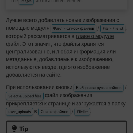
The
tab for a content element
Images
Лучше всего добавлять новые изображения с
помощью модуля
/
,
Файл > Список файлов
File > Filelist
который рассматривается в
главе о модуле
файл
. Этот значит, что файлы хранятся
централизованно, и любая информация или
метаданные, добавляемые к изображению,
используются везде, где это изображение
добавляется на сайте.
При использовании кнопки
/
Выбор и загрузка файлов
файл изображения
Select & upload files
прикрепляется к странице и загружается в папку
в
/
.
user_uploads
Списке файлов
Filelist
Tip