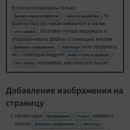
Если использовать только
/
, то
Выбор и загрузка файлов
Select & upload files
файлы быстро накапливаются в папке
. Поэтому лучше загружать и
user_uploads
упорядочивать файлы с помощью кнопки
/
или загружать
Добавить изображение
Add Image
их с помощью модуля
/
Файл > Список файлов
напрямую, как описано выше.
File > Filelist
Добавление изображения на
страницу
На вкладке
/
нажмите
Изображения
Images
кнопку
/
.
Добавить изображение
Add image