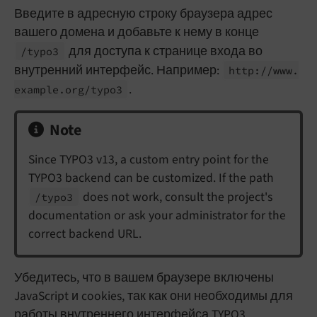
Введите в адресную строку браузера адрес
вашего домена и добавьте к нему в конце
для доступа к странице входа во
/typo3
внутренний интерфейс. Например:
http://
www.
.
example.
org/
typo3
Note
Since TYPO3 v13, a custom entry point for the
TYPO3 backend can be customized. If the path
does not work, consult the project's
/typo3
documentation or ask your administrator for the
correct backend URL.
Убедитесь, что в вашем браузере включены
JavaScript и cookies, так как они необходимы для
работы внутреннего интерфейса TYPO3.